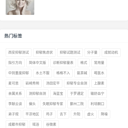
热门标签
西安抑郁测试
抑郁焦虑状
抑郁试题测试
分子量
成就动机
指引方向
简体中文版
诊断抑郁量表
格式
常用量
中到重度抑郁
水土不服
格格不入
氨茶碱
喝氢水
麦可思
岩崎秀明
汤田宏平
抑郁专业自测
上腺素
亲属关系
测抑郁自测
海蓝宝
于罗通定
输舒血宁
李献云谈
偏头
失眠抑郁专家
鄞州二院
利培酮口
弟子规
平凉地区
鸡子
舌下
升阳
虚火
降噪
成都市抑郁
瑶浴
谷微素