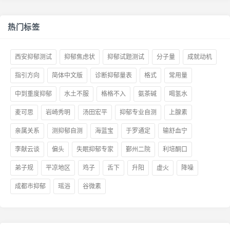
热门标签
西安抑郁测试
抑郁焦虑状
抑郁试题测试
分子量
成就动机
指引方向
简体中文版
诊断抑郁量表
格式
常用量
中到重度抑郁
水土不服
格格不入
氨茶碱
喝氢水
麦可思
岩崎秀明
汤田宏平
抑郁专业自测
上腺素
亲属关系
测抑郁自测
海蓝宝
于罗通定
输舒血宁
李献云谈
偏头
失眠抑郁专家
鄞州二院
利培酮口
弟子规
平凉地区
鸡子
舌下
升阳
虚火
降噪
成都市抑郁
瑶浴
谷微素