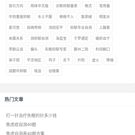
指引方向
简体中文版
诊断抑郁量表
格式
常用量
中到重度抑郁
水土不服
格格不入
氨茶碱
喝氢水
麦可思
岩崎秀明
汤田宏平
抑郁专业自测
上腺素
亲属关系
测抑郁自测
海蓝宝
于罗通定
输舒血宁
李献云谈
偏头
失眠抑郁专家
鄞州二院
利培酮口
弟子规
平凉地区
鸡子
舌下
升阳
虚火
降噪
成都市抑郁
瑶浴
谷微素
热门文章
打一针治疗失眠的针多少钱
焦虑症自测40题
焦虑自测表40题合集