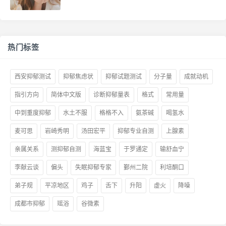
热门标签
西安抑郁测试
抑郁焦虑状
抑郁试题测试
分子量
成就动机
指引方向
简体中文版
诊断抑郁量表
格式
常用量
中到重度抑郁
水土不服
格格不入
氨茶碱
喝氢水
麦可思
岩崎秀明
汤田宏平
抑郁专业自测
上腺素
亲属关系
测抑郁自测
海蓝宝
于罗通定
输舒血宁
李献云谈
偏头
失眠抑郁专家
鄞州二院
利培酮口
弟子规
平凉地区
鸡子
舌下
升阳
虚火
降噪
成都市抑郁
瑶浴
谷微素