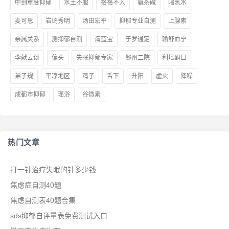
中到重度抑郁
水土不服
格格不入
氨茶碱
喝氢水
麦可思
岩崎秀明
汤田宏平
抑郁专业自测
上腺素
亲属关系
测抑郁自测
海蓝宝
于罗通定
输舒血宁
李献云谈
偏头
失眠抑郁专家
鄞州二院
利培酮口
弟子规
平凉地区
鸡子
舌下
升阳
虚火
降噪
成都市抑郁
瑶浴
谷微素
热门文章
打一针治疗失眠的针多少钱
焦虑症自测40题
焦虑自测表40题合集
sds抑郁自评量表免费测试入口