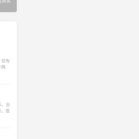
线测试
，但有
少两
等。治
行。医