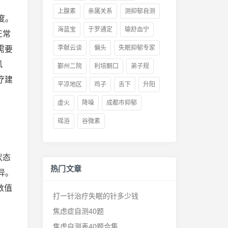
上腺素
亲属关系
测抑郁自测
度。
海蓝宝
于罗通定
输舒血宁
正常
李献云谈
偏头
失眠抑郁专家
需要
风
鄞州二院
利培酮口
弟子规
疗建
平凉地区
鸡子
舌下
升阳
虚火
降噪
成都市抑郁
瑶浴
谷微素
状态
热门文章
异。
数值
打一针治疗失眠的针多少钱
焦虑症自测40题
焦虑自测表40题合集