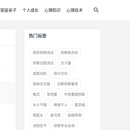
家庭亲子
个人成长
心理知识
心理技术
热门标签
西安抑郁测试
抑郁焦虑状
抑郁试题测试
分子量
成就动机
指引方向
简体中文版
诊断抑郁量表
格式
常用量
中到重度抑郁
水土不服
格格不入
氨茶碱
喝氢水
麦可思
岩崎秀明
汤田宏平
抑郁专业自测