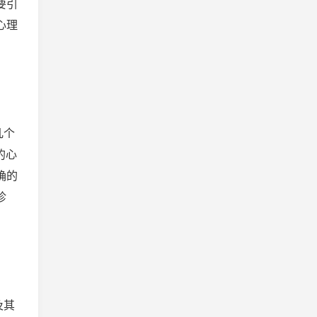
要引
心理
几个
的心
确的
诊
及其