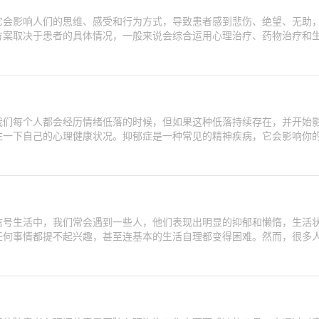
它会影响人们的思维、感受和行为方式，导致患者感到悲伤、绝望、无助
方案取决于患者的具体情况，一般来说会综合运用心理治疗、药物治疗和
我们每个人都会经历情绪低落的时候，但如果这种低落持续存在，并开始
注一下自己的心理健康状况。抑郁症是一种常见的精神疾病，它会影响你
信号生活中，我们常会遇到一些人，他们表现出明显的抑郁和懒惰，生活
任何事情都提不起兴趣，甚至连基本的生活自理都变得困难。然而，很多