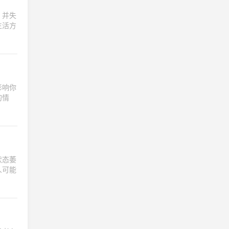
，并失
生活方
影响你
的情
状态萎
人可能