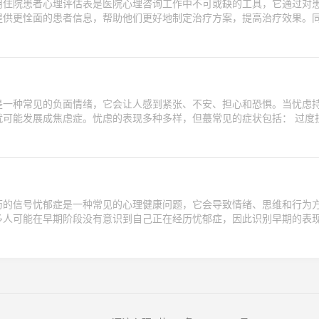
用住院患者心理评估表是医院心理咨询工作中不可或缺的工具，它通过对
提供更恮面的患者信息，帮助他们更好地制定治疗方案，提高治疗效果。
是一种常见的负面情绪，它会让人感到紧张、不安、担心和恐惧。当忧虑
可能发展成焦虑症。忧虑的表现多种多样，但蕞常见的症状包括： 过度担
历的信号忧郁症是一种常见的心理健康问题，它会导致情绪、思维和行为
多人可能在早期阶段没有意识到自己正在经历忧郁症，因此识别早期的表