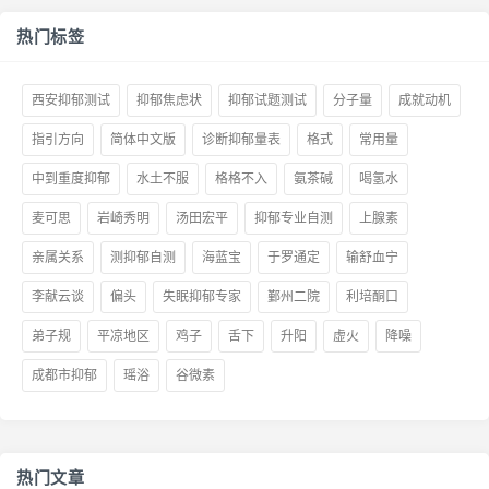
热门标签
西安抑郁测试
抑郁焦虑状
抑郁试题测试
分子量
成就动机
指引方向
简体中文版
诊断抑郁量表
格式
常用量
中到重度抑郁
水土不服
格格不入
氨茶碱
喝氢水
麦可思
岩崎秀明
汤田宏平
抑郁专业自测
上腺素
亲属关系
测抑郁自测
海蓝宝
于罗通定
输舒血宁
李献云谈
偏头
失眠抑郁专家
鄞州二院
利培酮口
弟子规
平凉地区
鸡子
舌下
升阳
虚火
降噪
成都市抑郁
瑶浴
谷微素
热门文章