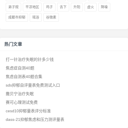
弟子规
平凉地区
鸡子
舌下
升阳
虚火
降噪
成都市抑郁
瑶浴
谷微素
热门文章
打一针治疗失眠的针多少钱
焦虑症自测40题
焦虑自测表40题合集
sds抑郁自评量表免费测试入口
撒贝宁治疗失眠
赛可心理测试免费
cesd10抑郁量表评分标准
dass-21抑郁焦虑和压力测评量表