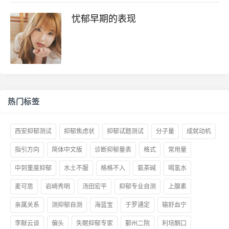
忧郁早期的表现
热门标签
西安抑郁测试
抑郁焦虑状
抑郁试题测试
分子量
成就动机
指引方向
简体中文版
诊断抑郁量表
格式
常用量
中到重度抑郁
水土不服
格格不入
氨茶碱
喝氢水
麦可思
岩崎秀明
汤田宏平
抑郁专业自测
上腺素
亲属关系
测抑郁自测
海蓝宝
于罗通定
输舒血宁
李献云谈
偏头
失眠抑郁专家
鄞州二院
利培酮口