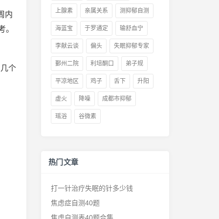
上腺素
亲属关系
测抑郁自测
一周内
考。
海蓝宝
于罗通定
输舒血宁
李献云谈
偏头
失眠抑郁专家
鄞州二院
利培酮口
弟子规
从几个
平凉地区
鸡子
舌下
升阳
虚火
降噪
成都市抑郁
瑶浴
谷微素
热门文章
打一针治疗失眠的针多少钱
焦虑症自测40题
焦虑自测表40题合集