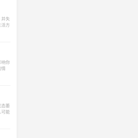
，并失
生活方
影响你
的情
状态萎
人可能