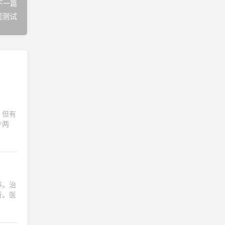
下一篇
题测试
，但有
少两
等。治
行。医