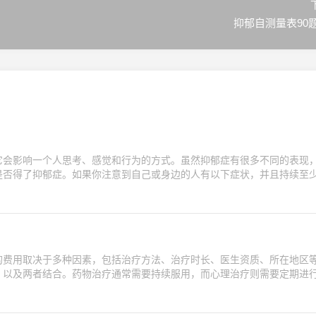
抑郁自测量表90
它会影响一个人思考、感觉和行为的方式。虽然抑郁症有很多不同的表现
是否得了抑郁症。如果你注意到自己或身边的人有以下症状，并且持续至
的费用取决于多种因素，包括治疗方法、治疗时长、医生资质、所在地区
、以及两者结合。药物治疗通常需要持续服用，而心理治疗则需要定期进