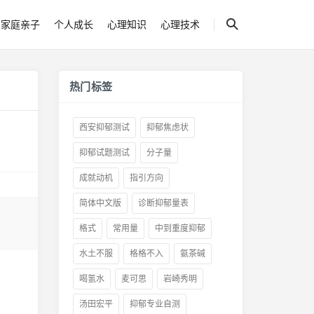
家庭亲子
个人成长
心理知识
心理技术
热门标签
西安抑郁测试
抑郁焦虑状
抑郁试题测试
分子量
成就动机
指引方向
简体中文版
诊断抑郁量表
格式
常用量
中到重度抑郁
水土不服
格格不入
氨茶碱
喝氢水
麦可思
岩崎秀明
汤田宏平
抑郁专业自测