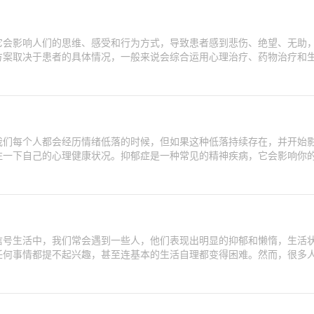
它会影响人们的思维、感受和行为方式，导致患者感到悲伤、绝望、无助
方案取决于患者的具体情况，一般来说会综合运用心理治疗、药物治疗和
我们每个人都会经历情绪低落的时候，但如果这种低落持续存在，并开始
注一下自己的心理健康状况。抑郁症是一种常见的精神疾病，它会影响你
信号生活中，我们常会遇到一些人，他们表现出明显的抑郁和懒惰，生活
任何事情都提不起兴趣，甚至连基本的生活自理都变得困难。然而，很多