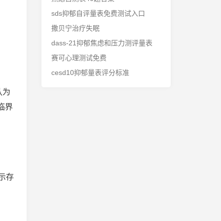
sds抑郁自评量表免费测试入口
撒贝宁治疗失眠
dass-21抑郁焦虑和压力测评量表
赛可心理测试免费
cesd10抑郁量表评分标准
认为
临界
示存