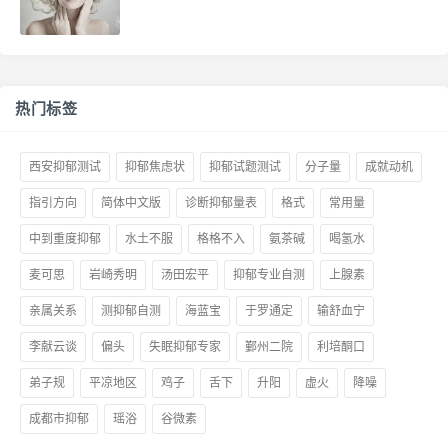
热门标签
西安抑郁测试
抑郁焦虑状
抑郁试题测试
分子量
成就动机
指引方向
简体中文版
诊断抑郁量表
格式
常用量
中到重度抑郁
水土不服
格格不入
氨茶碱
喝氢水
麦可思
岩崎秀明
汤田宏平
抑郁专业自测
上腺素
亲属关系
测抑郁自测
海蓝宝
于罗通定
输舒血宁
李献云谈
偏头
失眠抑郁专家
鄞州二院
利培酮口
弟子规
平凉地区
鸡子
舌下
升阳
虚火
降噪
成都市抑郁
瑶浴
谷微素