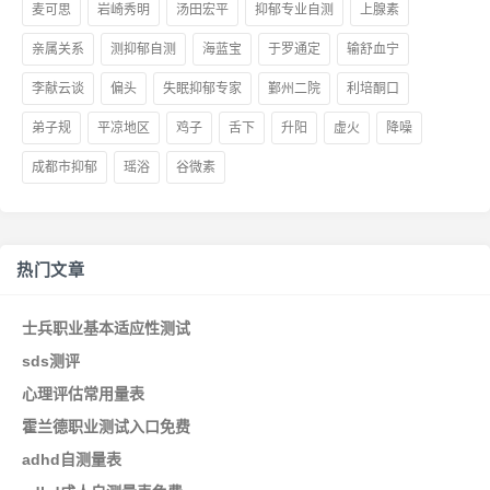
麦可思
岩崎秀明
汤田宏平
抑郁专业自测
上腺素
亲属关系
测抑郁自测
海蓝宝
于罗通定
输舒血宁
李献云谈
偏头
失眠抑郁专家
鄞州二院
利培酮口
弟子规
平凉地区
鸡子
舌下
升阳
虚火
降噪
成都市抑郁
瑶浴
谷微素
热门文章
士兵职业基本适应性测试
sds测评
心理评估常用量表
霍兰德职业测试入口免费
adhd自测量表