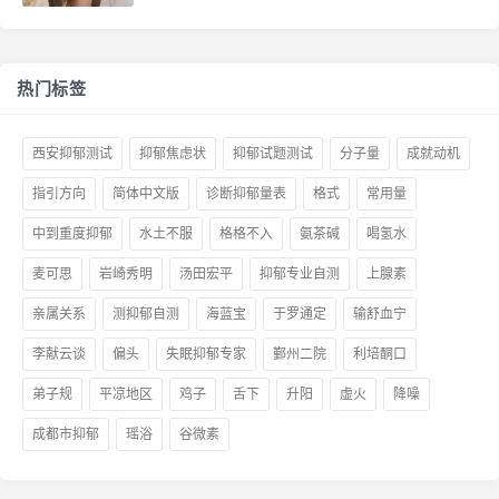
热门标签
西安抑郁测试
抑郁焦虑状
抑郁试题测试
分子量
成就动机
指引方向
简体中文版
诊断抑郁量表
格式
常用量
中到重度抑郁
水土不服
格格不入
氨茶碱
喝氢水
麦可思
岩崎秀明
汤田宏平
抑郁专业自测
上腺素
亲属关系
测抑郁自测
海蓝宝
于罗通定
输舒血宁
李献云谈
偏头
失眠抑郁专家
鄞州二院
利培酮口
弟子规
平凉地区
鸡子
舌下
升阳
虚火
降噪
成都市抑郁
瑶浴
谷微素