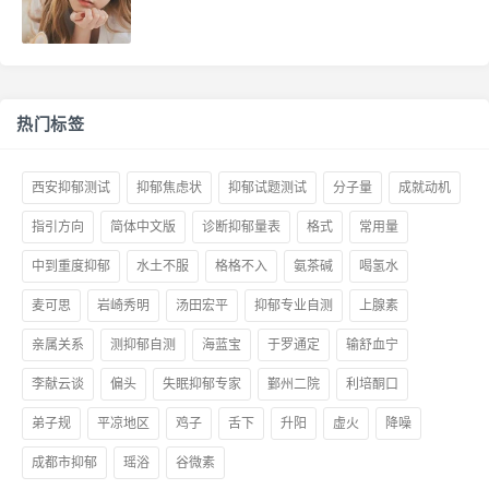
热门标签
西安抑郁测试
抑郁焦虑状
抑郁试题测试
分子量
成就动机
指引方向
简体中文版
诊断抑郁量表
格式
常用量
中到重度抑郁
水土不服
格格不入
氨茶碱
喝氢水
麦可思
岩崎秀明
汤田宏平
抑郁专业自测
上腺素
亲属关系
测抑郁自测
海蓝宝
于罗通定
输舒血宁
李献云谈
偏头
失眠抑郁专家
鄞州二院
利培酮口
弟子规
平凉地区
鸡子
舌下
升阳
虚火
降噪
成都市抑郁
瑶浴
谷微素