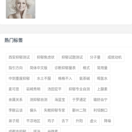
热门标签
西安抑郁测试
抑郁焦虑状
抑郁试题测试
分子量
成就动机
指引方向
简体中文版
诊断抑郁量表
格式
常用量
中到重度抑郁
水土不服
格格不入
氨茶碱
喝氢水
麦可思
岩崎秀明
汤田宏平
抑郁专业自测
上腺素
亲属关系
测抑郁自测
海蓝宝
于罗通定
输舒血宁
李献云谈
偏头
失眠抑郁专家
鄞州二院
利培酮口
弟子规
平凉地区
鸡子
舌下
升阳
虚火
降噪
成都市抑郁
瑶浴
谷微素