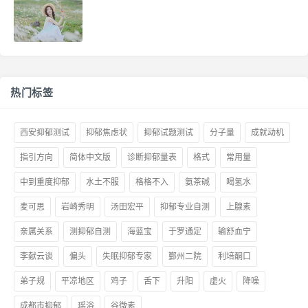
热门标签
西安抑郁测试
抑郁焦虑状
抑郁试题测试
分子量
成就动机
指引方向
简体中文版
诊断抑郁量表
格式
常用量
中到重度抑郁
水土不服
格格不入
氨茶碱
喝氢水
麦可思
岩崎秀明
汤田宏平
抑郁专业自测
上腺素
亲属关系
测抑郁自测
海蓝宝
于罗通定
输舒血宁
李献云谈
偏头
失眠抑郁专家
鄞州二院
利培酮口
弟子规
平凉地区
鸡子
舌下
升阳
虚火
降噪
成都市抑郁
瑶浴
谷微素