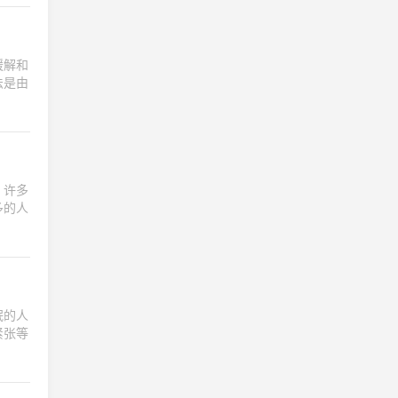
缓解和
法是由
，许多
多的人
眠的人
紧张等