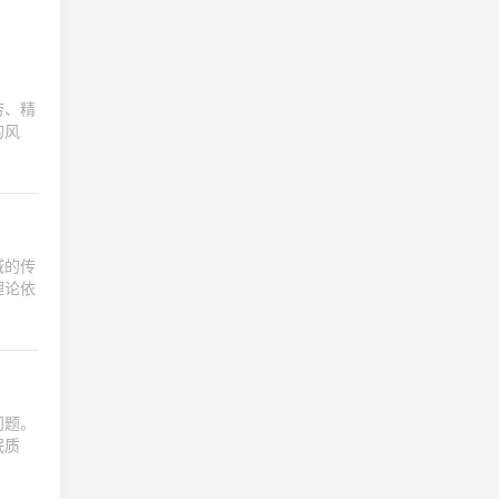
劳、精
的风
域的传
理论依
问题。
眠质