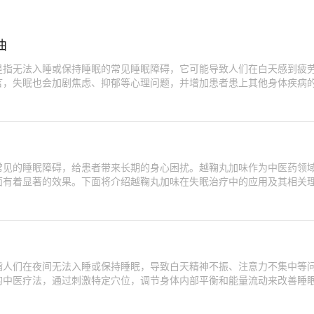
曲
是指无法入睡或保持睡眠的常见睡眠障碍，它可能导致人们在白天感到疲
言，失眠也会加剧焦虑、抑郁等心理问题，并增加患者患上其他身体疾病
常见的睡眠障碍，给患者带来长期的身心困扰。越鞠丸加味作为中医药领
面有着显著的效果。下面将介绍越鞠丸加味在失眠治疗中的应用及其相关
指人们在夜间无法入睡或保持睡眠，导致白天精神不振、注意力不集中等
的中医疗法，通过刺激特定穴位，调节身体内部平衡和能量流动来改善睡