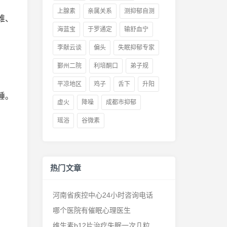
上腺素
亲属关系
测抑郁自测
难、
海蓝宝
于罗通定
输舒血宁
李献云谈
偏头
失眠抑郁专家
鄞州二院
利培酮口
弟子规
平凉地区
鸡子
舌下
升阳
睡。
虚火
降噪
成都市抑郁
瑶浴
谷微素
热门文章
河南省疾控中心24小时咨询电话
哪个医院有催眠心理医生
维生素b12片治疗失眠一次几粒