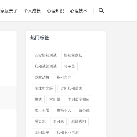
家庭亲子
个人成长
心理知识
心理技术
热门标签
西安抑郁测试
抑郁焦虑状
抑郁试题测试
分子量
成就动机
指引方向
简体中文版
诊断抑郁量表
格式
常用量
中到重度抑郁
水土不服
格格不入
氨茶碱
喝氢水
麦可思
岩崎秀明
汤田宏平
抑郁专业自测