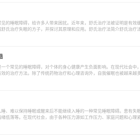
常见的睡眠障碍，给许多人带来困扰。近年来，舒氏治疗法被证明是有效
绍舒氏治疗失眠的方子，并探讨其原理和应用。舒氏治疗法简介舒氏治疗
籍
是一个常见的睡眠障碍，对个体的身心健康产生负面影响。在现代社会中
有效的治疗方法。除了传统药物治疗和心理咨询外，自我催眠也被越来越
入睡、难以保持睡眠或醒来后不能继续入睡的一种常见睡眠障碍。患有失
情绪低落等。在现代社会，由于各种压力源如工作压力、家庭问题和心理